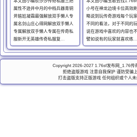
本文由小编钦莎莎传奇私服三把
本文由小编玉歌云找1.76s
属性不逊井中月的中档兵器青铜
小号在神龙边境卡位高效
斧尴尬凝霜最强解放双手懒人专
略说到玩传奇游戏每个玩
属名剑山庄心得网解放双手懒人
不同的看法，对于不同的
专属解放双手懒人专属在传奇私
说在游戏中喜欢的内容也
服新开无英雄传奇私服复…
譬如说有的玩家就喜欢练
Copyright 2026-2027
1.76sf发布网_1.7
拒绝盗版游戏 注意自我保护 谨防受骗上
打击盗版支持正版游戏 任何组织或个人未