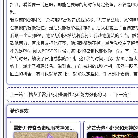
控制，看着像一眨巴眼，却能在要命的每时每刻定乾坤，不管是PK还
秒。
我以前PK的时候，总被那些高攻击的玩家秒，尤其是法师，冰咆哮
会被他的技能控住，最后只能被牵着走挨打。后来我戴上了宙迪戒
我跟一个法师PK，他又想铺火墙绕着我打，我趁他施法的空当，触
砍他两刀，直来直去把他打残，他想跑都跑不掉，最后我搞定了翻
不光是PK，闯关BOSS的时候，这1秒的控制也能救你一命。有一
住的时候，触发了宙迪戒指的控制，这1秒的时间，我赶紧喝了瓶
教主，爆出了祖玛装备。说到底，宙迪戒指的1秒控制，虽然一眨
回血的机会，有时候就是这1秒，就能决定胜负，千万别小看他，
上一篇：
擒龙手需搭配职业属性战斗能力强化的玛法战士技能故事
下一篇：
猜你喜欢
最新开传奇合击私服撒神08年的顶级穿搭攻2麻痹戒指太亮眼
光芒大佬小虾米和死神的