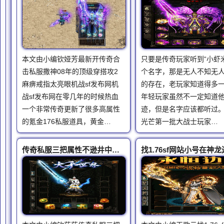
本文由小编钦娅芳最新开传奇合
只要是传奇玩家听到“小虾米
击私服撒神08年的顶级穿搭攻2
个名字，那是无人不知无
麻痹戒指太亮眼机战sf发布网机
的存在，老玩家知道得多
战sf发布网在零几年的时候热血
年轻玩家虽然不一定知道
一个非常传奇更新了很多高属性
迹，但是名字应该都听过
的氪金176私服道具，黄金…
光芒第一批大战士玩家…
传奇私服三把属性不逊井中月的中档兵器青铜斧尴尬凝霜最强