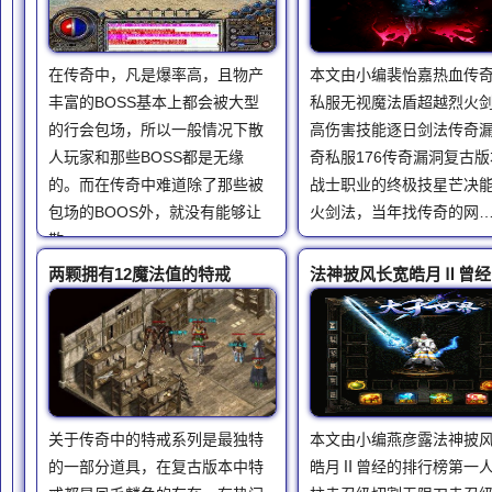
在传奇中，凡是爆率高，且物产
本文由小编裴怡嘉热血传
丰富的BOSS基本上都会被大型
私服无视魔法盾超越烈火
的行会包场，所以一般情况下散
高伤害技能逐日剑法传奇
人玩家和那些BOSS都是无缘
奇私服176传奇漏洞复古版
的。而在传奇中难道除了那些被
战士职业的终极技星芒决
包场的BOOS外，就没有能够让
火剑法，当年找传奇的网
散…
两颗拥有12魔法值的特戒
关于传奇中的特戒系列是最独特
本文由小编燕彦露法神披
的一部分道具，在复古版本中特
皓月Ⅱ曾经的排行榜第一