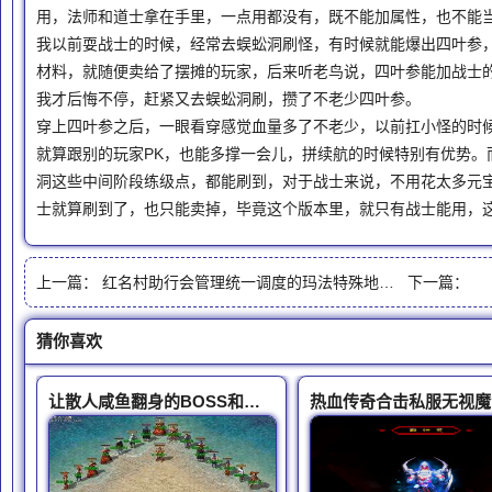
用，法师和道士拿在手里，一点用都没有，既不能加属性，也不能
我以前耍战士的时候，经常去蜈蚣洞刷怪，有时候就能爆出四叶参
材料，就随便卖给了摆摊的玩家，后来听老鸟说，四叶参能加战士
我才后悔不停，赶紧又去蜈蚣洞刷，攒了不老少四叶参。
穿上四叶参之后，一眼看穿感觉血量多了不老少，以前扛小怪的时
就算跟别的玩家PK，也能多撑一会儿，拼续航的时候特别有优势。
洞这些中间阶段练级点，都能刷到，对于战士来说，不用花太多元
士就算刷到了，也只能卖掉，毕竟这个版本里，就只有战士能用，
上一篇：
红名村助行会管理统一调度的玛法特殊地图故事
下一篇：
猜你喜欢
让散人咸鱼翻身的BOSS和你有缘吗