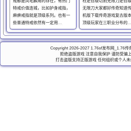
戒都是凤毛麟角的存在，有热门
柱走召级切割无限刀走召
特戒价值连城，比如护身戒指，
无限刀大家都好传奇知道
麻痹戒指就是顶级系列。也有一
机版下载传奇游戏复古版
些普通特戒依然有一定用…
顶级玩家在三职业分布的
Copyright 2026-2027
1.76sf发布网_1.7
拒绝盗版游戏 注意自我保护 谨防受骗上
打击盗版支持正版游戏 任何组织或个人未