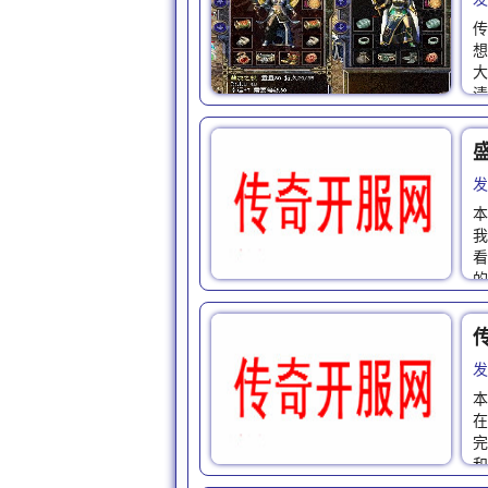
传
想
大
清
发
本
我
看
的
发
本
在
完
和