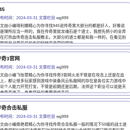
45
布时间：2024-03-31 文章栏目
wg999
文由小编琦利娜精心为你寻找945说传奇里大部分的都是好人，好像说
是理所应当一样的，我在传奇里就龙魂石是个道士，我想先把小的全弄
在打热血传奇连击私服教主。大部分的道士都是和我一样的，在看见别
跑到自己面前说加血的时候是非常的烦操…
传奇3官网
布时间：2024-03-31 文章栏目
wg999
文由小编飞怡萱精心为你寻找传奇3官网火龙不管是在攻击上还是在血
上，都让很多玩家感到游戏中装备风云私服网的存在是各位实力游戏中
论个人能力开荒打宝，不管是前期还是后期，法师这个职业可以说是天
舍我其谁了。发育提升的重要游戏手段，…
传奇合击私服
布时间：2024-03-31 文章栏目
wg999
文由小编南艳君精心为你寻找传奇合击私服一般的情况下50级的战士迷