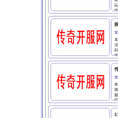
失
玩
家
发
本
活
的
体
传
发
本
错
副
获
1