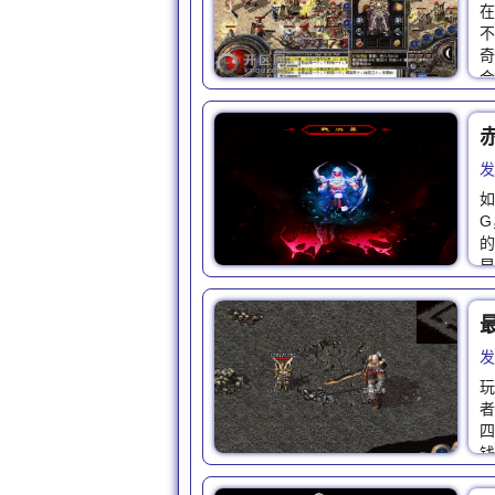
在
不
奇
会
发
如
G
的
早
发
玩
者
四
钱