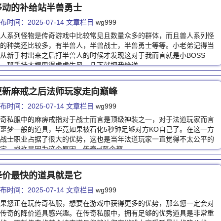
移动的补给站半兽勇士
布时间：2025-07-14 文章栏目
wg999
人系列怪物是传奇游戏中比较常见且数量众多的群体，而且兽人系列怪
的种类还比较多，有半兽人，半兽战士，半兽勇士等等。小老弟记得当
从新手村出来之后打半兽人的时候才发现这对于我而言就是小BOSS
，那手持木棍甩得虎虎生风，几下就把我给送…
更新麻戒之后法师玩家走向巅峰
布时间：2025-07-14 文章栏目
wg999
奇私服中的麻痹戒指对于战士而言是顶级神装之一，对于法道玩家而言
噩梦一般的道具，毕竟如果被石化5秒钟足够对方KO自己了。在这一方
战士职业占据了很大的优势，这也是当年法道玩家一直觉得不太公平的
定。或许是因为这个原因，传奇sf至今都…
降价最快的道具就是它
布时间：2025-07-14 文章栏目
wg999
果您正在玩传奇私服，想要在游戏中获得更多的优势，那么您一定会对
传奇的降价道具感兴趣。在传奇私服中，拥有足够的优秀道具是非常重