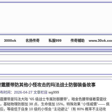
3000ok
名扬传奇
私服999
传奇辅助
www.30ok.c
雷霆腰带防其他小怪攻击的玛法战士防御装备故事
布时间：2026-04-27 文章栏目
wg999
霆腰带是玛法大陆 “65 级战士专属防御腰带”，暗金色腰带缀着雷霆纹
，基础物理防御加 38 点、生命值加 15%，特殊效果 “小怪威慑”—— 佩
后，等级低于自身 10 级的小怪会 “主动避让”（有 80% 概率不主动攻