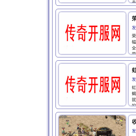
击
发
荣
幅
全
荣
发
虹
蝎
就
的
发