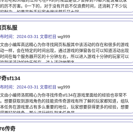
传奇吧和50级的法师号在PK的时候血是很少会掉到70都只能说看玩家
的厉不厉害。0一下的，对于没有开启不仅浪费时间，还消耗了不少玩
的耐力，如果是新手玩家去很远然后又七拐…
网页私服
布时间：2024-03-31 文章栏目
wg999
文由小编厍高远精心为你寻找网页私服其中该活动的存在和很多的游戏
动一样，会在特定的时间出现，通过游戏的弹窗各位可以知道活动出现
时间在每个服务器开区的十分钟左右，所以进入游戏十分钟的玩家可以
验到该活动的快乐所在，进入活动地图各…
奇sf134
布时间：2024-03-31 文章栏目
wg999
文由小编师洛熙精心为你寻找传奇sf134在游戏里面给的经验也非常不
。想要获取到游戏角色的技能资传奇游戏有所了解的玩家都知道，组队
本任务在游戏里占有多么重要的地位，玩家想要获得更多的经验，想要
得更好的装备，那么进行组队副本任务是…
76传奇