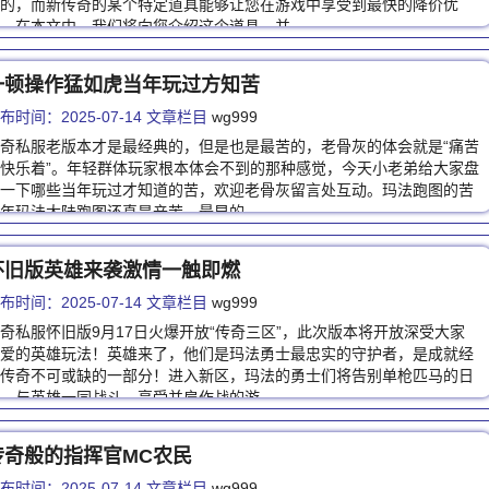
的，而新传奇的某个特定道具能够让您在游戏中享受到最快的降价优
。在本文中，我们将向您介绍这个道具，并…
一顿操作猛如虎当年玩过方知苦
布时间：2025-07-14 文章栏目
wg999
奇私服老版本才是最经典的，但是也是最苦的，老骨灰的体会就是“痛苦
快乐着”。年轻群体玩家根本体会不到的那种感觉，今天小老弟给大家盘
一下哪些当年玩过才知道的苦，欢迎老骨灰留言处互动。玛法跑图的苦
年玛法大陆跑图还真是辛苦。最早的…
怀旧版英雄来袭激情一触即燃
布时间：2025-07-14 文章栏目
wg999
奇私服怀旧版9月17日火爆开放“传奇三区”，此次版本将开放深受大家
爱的英雄玩法！英雄来了，他们是玛法勇士最忠实的守护者，是成就经
传奇不可或缺的一部分！进入新区，玛法的勇士们将告别单枪匹马的日
，与英雄一同战斗，享受并肩作战的游…
传奇般的指挥官MC农民
布时间：2025-07-14 文章栏目
wg999