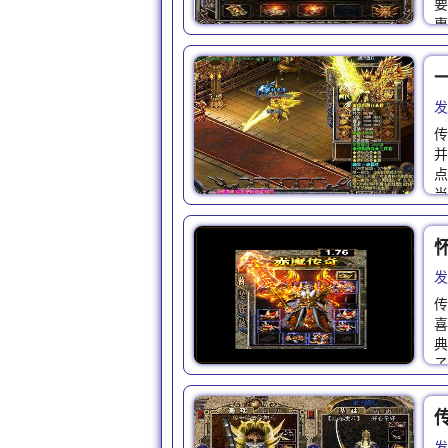
要
惠
发
传
并
点
当
发
传
喜
典
子
发