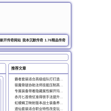
om
新开传奇网站
我本沉默传奇
1.76精品传奇
发布站
推荐文章
霸者套装适合高级组队打打造均衡战力属性
驱魔骨链协助法师技能压制高级地图PK对局
专属装备带着隐藏属性解开玛法战场多元战力
赤月匕首倚仗准得很手法提升战士对战硬实力
虹蟆蝎卫映射版本战士装备养成的独一份难办的事
道仙套装适合职业特性改变玩家练级体验认知