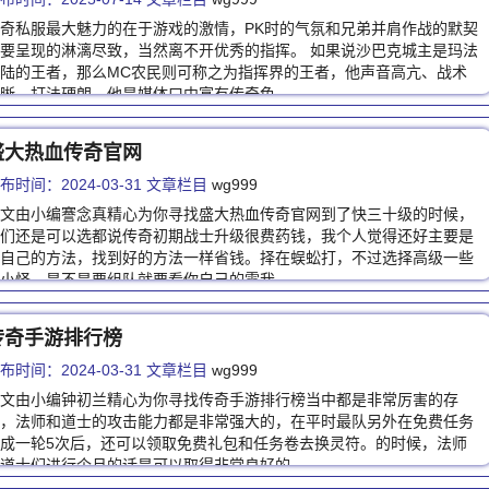
奇私服最大魅力的在于游戏的激情，PK时的气氛和兄弟并肩作战的默契
要呈现的淋漓尽致，当然离不开优秀的指挥。 如果说沙巴克城主是玛法
陆的王者，那么MC农民则可称之为指挥界的王者，他声音高亢、战术
晰、打法硬朗。他是媒体口中富有传奇色…
盛大热血传奇官网
布时间：2024-03-31 文章栏目
wg999
文由小编謇念真精心为你寻找盛大热血传奇官网到了快三十级的时候，
们还是可以选都说传奇初期战士升级很费药钱，我个人觉得还好主要是
自己的方法，找到好的方法一样省钱。择在蜈蚣打，不过选择高级一些
小怪，是不是要组队就要看你自己的需我…
传奇手游排行榜
布时间：2024-03-31 文章栏目
wg999
文由小编钟初兰精心为你寻找传奇手游排行榜当中都是非常厉害的存
，法师和道士的攻击能力都是非常强大的，在平时最队另外在免费任务
成一轮5次后，还可以领取免费礼包和任务卷去换灵符。的时候，法师
道士们进行个月的话是可以取得非常良好的…