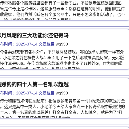
传奇私服各个服务器里面都有了一些新职业，不管是老区还是回归区，
管是传奇还是秒卡区，这些服务器里面都存在这样的职业，他们就是传
收藏家，他们依然活跃在各个服务器中，只是不怎么参加活动了，也不
去追求最新的氪金装备，他们只收藏那些…
赤月风霜的三大功能你还记得吗
布时间：2025-07-14 文章栏目
wg999
今各类游戏都有各种外G，不只是网络游戏，哪怕是单机游戏一样有外
，小老弟之前在植物大战Js里面用了一下之后那效果真是厉害，无尽版
操作真是666。在传奇私服这款游戏中也离不了各种外G，作为国内最
的一批网络游戏，有不少外G也是从这里开始…
最赚钱的四个人第一名难以超越
布时间：2025-07-14 文章栏目
wg999
传奇和赚钱如何联系起来？相信很多老骨灰第一时间想起来的就是打金
。这只是其中一类人，小老弟今天给大家盘点一下传奇私服中最赚钱的
个人，第一名真的难以超越！打金者打金者，人如其名，就是为了“打
”生存的，不管是打金币还是打装备卖金…