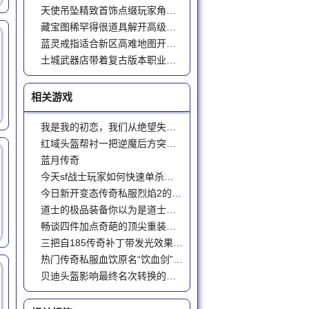
天使吊坠精致首饰点缀玩家角色样子与属性
藏宝图稀罕得很道具解开高级地图神级货装备获取途径
蓝灵戒指适合新区高难地图开荒减伤续航
土城武器店带着复古版本职业养成回忆
相关游戏
我是我的初恋，我们从绝望失望里站起来
红域头盔帮衬一把逆魔后方突袭红域头盔所以玩家是可以去往逆魔的后方的解读
蓝月传奇
今天sf战士玩家如何快速单杀牛魔王
今日新开变态传奇私服烈焰2的沙城霸主萧冰因两件事伤心退游
道士的极品装备你以为是道士的专属吗
畅谈四件加点奇葩的顶尖重装第四件奇葩而又强悍
三把自185传奇补丁带发光效果的热门神兵第二把自带全屏攻击神技
热门传奇私服血饮原名“饮血剑”乃玛法剑圣的遗物
贝迪头盔影响最终名次转换的玛法法师防御装备故事