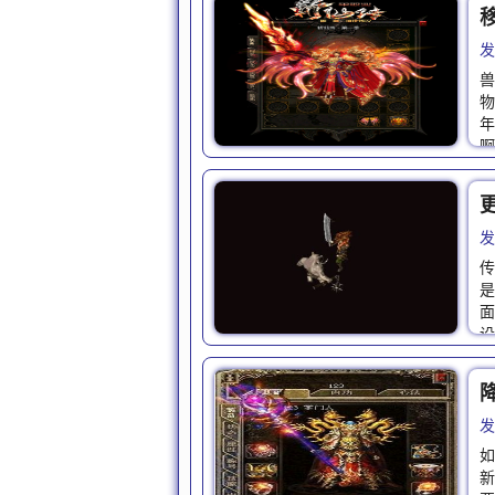
发
兽
物
年
啊
发
传
是
面
设
发
如
新