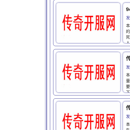
9
发
本
的
死
人
发
本
量
要
下
发
本