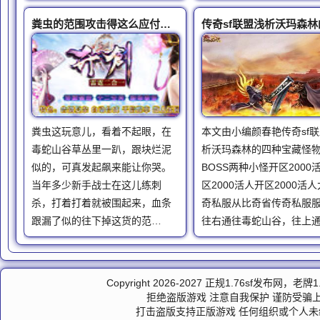
粪虫的范围攻击得这么应付老玩家教你躲伤害的实用套路
粪虫这玩意儿，看着不起眼，在
本文由小编颜春艳传奇sf
毒蛇山谷草丛里一趴，跟块烂泥
析沃玛森林的四种宝藏怪
似的，可真发起飙来能让你哭。
BOSS两种小怪开区2000
当年多少新手战士在这儿练刺
区2000活人开区2000活
杀，打着打着就被围起来，血条
奇私服从比奇省传奇私服
跟漏了似的往下掉这货的范…
往右通往毒蛇山谷，往上
Copyright 2026-2027 正规
1.76sf发布网
，老牌
1
拒绝盗版游戏 注意自我保护 谨防受骗上
打击盗版支持正版游戏 任何组织或个人未