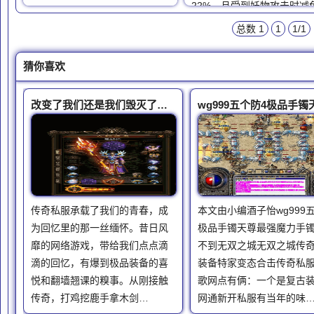
22%，且受到妖物攻击时减免
总数 1
1
1/1
猜你喜欢
改变了我们还是我们毁灭了传奇
传奇私服承载了我们的青春，成
本文由小编酒子怡wg999
为回忆里的那一丝缅怀。昔日风
极品手镯天尊最强魔力手
靡的网络游戏，带给我们点点滴
不到无双之城无双之城传奇
滴的回忆，有爆到极品装备的喜
装备特家变态合击传奇私
悦和翻墙翘课的糗事。从刚接触
歌网点有俩：一个是复古
传奇，打鸡挖鹿手拿木剑…
网通新开私服有当年的味