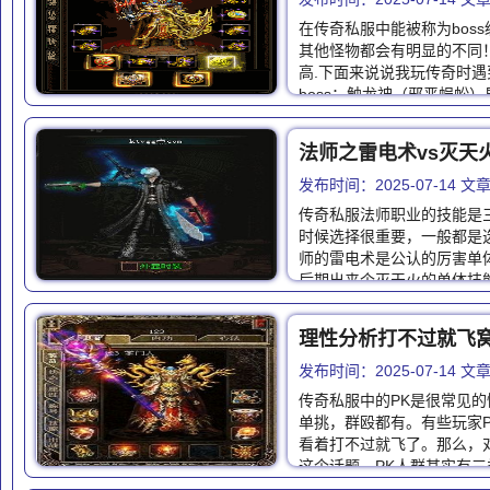
在传奇私服中能被称为bos
其他怪物都会有明显的不同！
高.下面来说说我玩传奇时遇
boss：触龙神（邪恶蜈蚣
法师之雷电术vs灭天
发布时间：2025-07-14 
传奇私服法师职业的技能是
时候选择很重要，一般都是
师的雷电术是公认的厉害单
后期出来个灭天火的单体技
理性分析打不过就飞
发布时间：2025-07-14 
传奇私服中的PK是很常见的
单挑，群殴都有。有些玩家P
看着打不过就飞了。那么，
这个话题。PK人群其实有