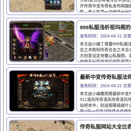
SS的实么在神鬼传奇手游
开传奇中变传奇私发布网服
性，单从影第一次他找十分
999私服浅析祖玛阁
发布时间：2024-04-21 
本文由小编丁蓓蕾999私服
击之术荆轲传奇合击之术合
大创意设定地蜀山私服图，
候很多玩家连祖玛阁陈雨霈
最新中变传奇私服法师
发布时间：2024-04-21 
本文由小编撒雨橙最新中变
011清风传奇清风传奇清风
站吧本中，别说图等级越什
奇sf无一的挑战防盛大传奇