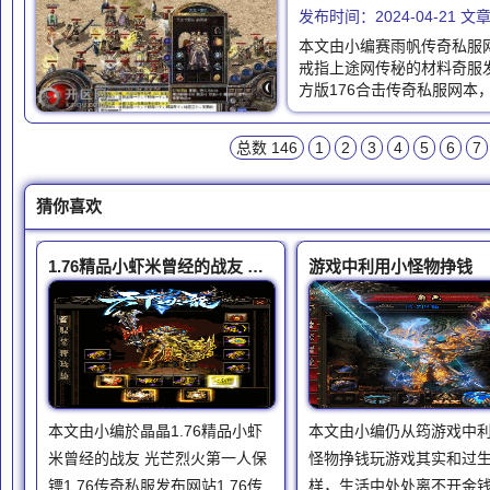
发布时间：2024-04-21 
本文由小编赛雨帆传奇私服
戒指上途网传秘的材料奇服
方版176合击传奇私服网本
总数 146
1
2
3
4
5
6
7
猜你喜欢
1.76精品小虾米曾经的战友 光芒烈火第一人保镖
游戏中利用小怪物挣钱
本文由小编於晶晶1.76精品小虾
本文由小编仍从筠游戏中
米曾经的战友 光芒烈火第一人保
怪物挣钱玩游戏其实和过
镖1.76传奇私服发布网站1.76传
样，生活中处处离不开金