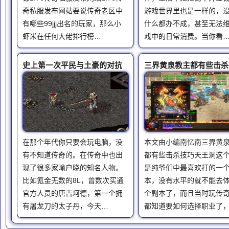
奇私服发布网站要说传奇老区中
游戏世界里也是一样的，
有哪些99jjj出名的玩家，那么小
什么都办不成，甚至无法
虾米在任何大佬排行榜…
戏中的日常消费。当你看
史上第一次平民与土豪的对抗
三界黄泉教主都有些击杀
在那个年代你只要会玩电脑，没
本文由小编南忆南三界黄
有不知道传奇的。在传奇中也出
都有些击杀技巧天王洞这
现了很多家喻户晓的知名人物。
是纯爷们中最喜欢打的一
比如氪金无数的8L，曾数次买通
本，没有水平的就不能去
官方人员的唐吉坷德，第一个拥
个副本了，而且当时玩传
有屠龙刀的太子丹，今天…
都知道要如何选择职业了