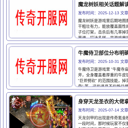
发布时间：2025-12-13 
魔龙树妖是游戏里后期地图魔
干粗壮有力，能放覆盖面性
子位打架，击杀后有几率掉落
离谱，打法多样，是游戏里
牛魔侍卫部位分布明
发布时间：2025-10-31 
牛魔侍卫是游戏里 “牛魔寺
斧，全身覆盖着厚重的牛皮
“巨斧劈砍” 的范围技能，掉
骨” 等，这些道具不仅能兑
身穿天龙圣衣的大佬
发布时间：2025-07-14 
天龙剑甲的出现是传奇氪金
一段时间，那时候玩家不仅