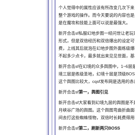
个人觉得中的属性应该有所改变几次下来
整个游戏的操作。而今天要说的内容也是
是在魔攻和技能上面可以说是最强大。
新开合击sf私服幻地步图一经问世让老
形式，但是双倍经历和双倍爆出的设定可
费，上线其后就泡在幻地步图外面练级爆
不起多少点卡，最多就出来见见世面，基
新开合击sf在幻境的众多舆图中，1~6
境三层是练级圣地，幻境十层是顶级BO
这个舆图比较大，cqsf发布网是选用的
新开合击sf
第一，舆图引见
新开合击sf大家看到幻境九层的舆图是
月峡谷广场的舆图。这个舆图弯曲折曲面
间去打这些蜘蛛怪物，双倍时长耗费得用
新开合击sf
第二，刷新两只BOSS