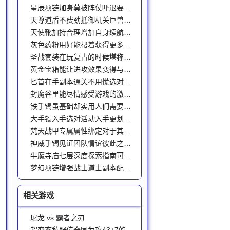
星辰项链加身莫被阵仗吓退要敢冲
天尊道盾不费劲抵御机关巨兽机关伤害
天使靴加持合理增加自身续航才能持久作战
灰色药粉用好能帮着获得更多游戏奖励
圣战套装在玩复古的时候堪称战士终极搭配
黄金宝箱能让进攻效果变得与众不同
匕首在手副本通关不用慌选对用法才省心
封魔谷里能尽情感受游戏的激情与刺激
铁手镯虽基础却实用人们需要知道的是如何正确的去合理化的玩
大手镯入手选对活动入手更划算省心
梵天战甲专属属性绑定对于其他玩家来说无法更好搭配
神威手镯见证团队情谊彼此之间也有了深厚的友谊
牛魔寺庙七层深度探索指南可关注几大核心要点应对
梦幻项链‌增强战士道士副本配合更心有灵犀
相关游戏
屠龙 vs 霸者之刃