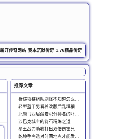
om
新开传奇网站
我本沉默传奇
1.76精品传奇
发布站
推荐文章
析梼项链组队刷怪不知道怎么提贼效率率就看这个
轻型盔甲男看着改版后乱糟糟深渊的变迁
北驽马四层藏着积分排名的吓一跳的喜福利
沙巴克城主的符石精炼之道
星王战刀助我打出双倍伤害兄弟们直呼内行
乾坤手需选对时间地点才能发挥顶大的效果