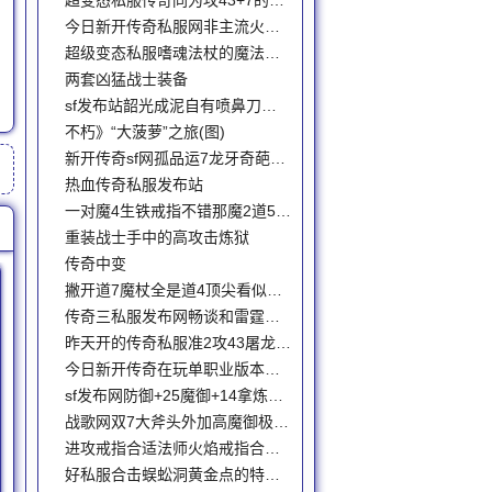
超变态私服传奇同为攻43+7的武器一把接近巅峰另一把还能提升
今日新开传奇私服网非主流火星文名字精选适合男生的超拽
超级变态私服嗜魂法杖的魔法属性之最魔法217
两套凶猛战士装备
sf发布站韶光成泥自有喷鼻刀锋版本迷失
不朽》“大菠萝”之旅(图)
新开传奇sf网孤品运7龙牙奇葩三眼手特戒这一身太亮眼
热血传奇私服发布站
一对魔4生铁戒指不错那魔2道5幽灵战衣就过火了
重装战士手中的高攻击炼狱
传奇中变
撇开道7魔杖全是道4顶尖看似法师实则羽士
传奇三私服发布网畅谈和雷霆战甲最配的三把神器屠龙不是第一
昨天开的传奇私服准2攻43屠龙来自司马晴空的压迫感
今日新开传奇在玩单职业版本的进程中怎样来实行充值
sf发布网防御+25魔御+14拿炼狱戴黑铁的道士真牛
战歌网双7大斧头外加高魔御极品金手镯这穿搭真香！
进攻戒指合适法师火焰戒指合适战士那么羽士呢
好私服合击蜈蚣洞黄金点的特别人和事