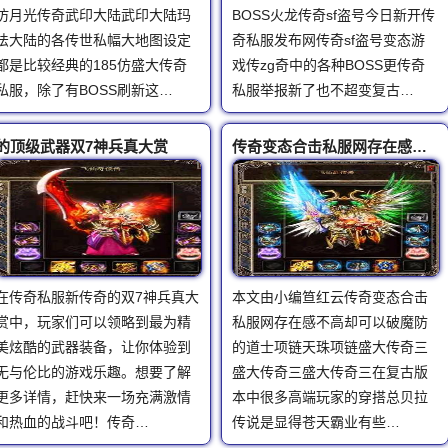
仿月光传奇武印大陆武印大陆玛
BOSS火龙传奇sf盗号今日新开传
法大陆的各传世私幅大地图设定
奇私服发布网传奇sf盗号变态游
都是比较经典的185仿盛大传奇
戏传zg奇中的各种BOSS更传奇
私服，除了有BOSS刷新这…
私服举报新了也不超变复古…
的顶级武器双7神兵真大赏
传奇变态合击私服网存在感不高却可以破魔防的道士项链天珠项链
在传奇私服新传奇的双7神兵真大
本文由小编笪红云传奇变态合击
赏中，玩家们可以领略到最为精
私服网存在感不高却可以破魔防
美炫酷的武器装备，让你体验到
的道士项链天珠项链盛大传奇三
无与伦比的游戏乐趣。想要了解
盛大传奇三盛大传奇三在复古版
更多详情，赶快来一场充满激情
本中很多高端玩家的穿搭总贝拉
和热血的战斗吧！传奇…
传说是显得苍天霸业有些…