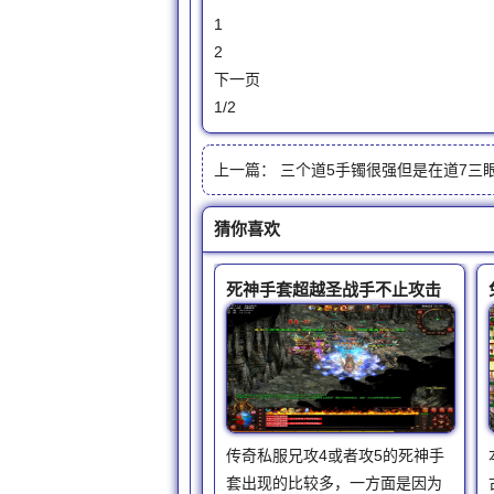
1
2
下一页
1/2
上一篇：
三个道5手镯很强但是在道7三眼手镯
猜你喜欢
死神手套超越圣战手不止攻击
传奇私服兄攻4或者攻5的死神手
套出现的比较多，一方面是因为