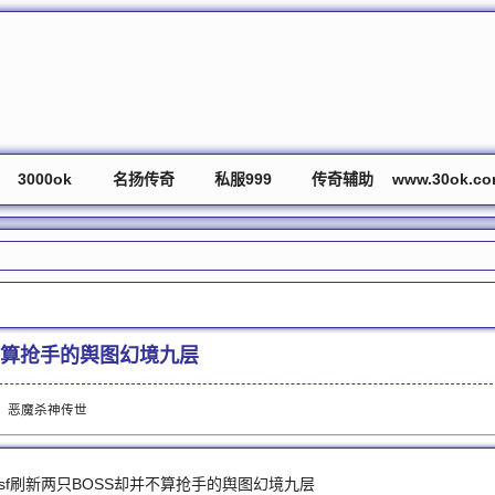
3000ok
名扬传奇
私服999
传奇辅助
www.30ok.c
不算抢手的舆图幻境九层
：
恶魔杀神传世
f刷新两只BOSS却并不算抢手的舆图幻境九层