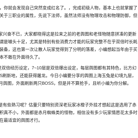
，你就会发现自己突然变成红名了。，完成初级人物，基本上也就掌握了
关于三职业的属性，先说下法师，虽然法师没有物理攻击和物理防御，但
玩家兴奋不已，大家都晓得这是拉来之前的老舆图和老怪物随意拼凑的更新
谓是噱头十足，尤其是特别有些消费力才能的玩家完整不在乎双倍时长耗
装备，这也第一次让散人玩家觉得到了分明的落差，小编想起当年由于买
本不敢在外面待久了。
层是双倍经历设定，7~10层是双倍爆出设定，每层舆图都有其特色，比方幻
SS刷新地，还能获得屠龙。今日小编要分享的舆图上海玉兔是幻境九层，
赤月舆图，外面刷新两只BOSS，但是并不算抢手，且听小编为你分解。
不是有些熟习呢？估量只要特别资深老玩家冰橙子外挂才想起这是选用了赤
积真不小，外面都是赤月蜘蛛类的怪物，相信没有多少玩家情愿花太多时
在最适宜的舆图才行。